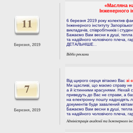
«Масляна на
Інженерного і
11
6 березня 2019 року колектив фа
Інженерного інституту Запорізько
викладачів, співробітників і студ
Бажаємо Вам весни в душі, тепла 
та надійного чоловічого плеча, га
ДЕТАЛЬНІШЕ...
Березня, 2019
Відділ реклами
Від щирого серця вітаємо Вас
зі 
7
Ми щасливі, що маємо справу не 
а й істинними красунями. Нехай сь
приведуть до Вас не справи, а ба
на електронну пошту надходять ли
документів буде завалений квітами
Бажаємо Вам весни в душі, тепла 
Березня, 2019
та надійного чоловічого плеча, га
Адміністрація академії та Інженерного 