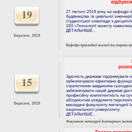
відбувся
19
27 лютого 2019 року на кафедрі п
будівництва та цивільної інженері
студентської олімпіади з дисциплі
183 «Технології захисту навколи
ДЕТАЛЬНІШЕ...
Березня, 2019
Кафедра прикладної екології та охорони пр
розпо
Здатність держави підтримувати н
15
забезпечувати ефективне функці
стратегічним завданням сьогоден
забезпечувати нашій державі доста
професійну компетентність на су
абітурієнтам усвідомити перспект
Березня, 2019
викладачі факультету металургії І
національного університету.
ДЕТАЛЬНІШЕ...
Факультет металургії Інженерного інст