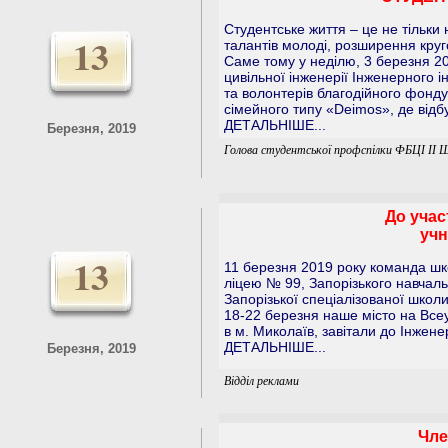
Студентське життя – це не тільки
13
талантів молоді, розширення круг
Саме тому у неділю, 3 березня 20
цивільної інженерії Інженерного і
та волонтерів благодійного фонду 
сімейного типу «Deimos», де відб
ДЕТАЛЬНІШЕ...
Березня, 2019
Голова студентської профспілки ФБЦІ ІІ 
До учас
учн
13
11 березня 2019 року команда шко
ліцею № 99, Запорізького навчал
Запорізької спеціалізованої школ
18-22 березня наше місто на Всеу
в м. Миколаїв, завітали до Інжене
ДЕТАЛЬНІШЕ...
Березня, 2019
Відділ реклами
Чле