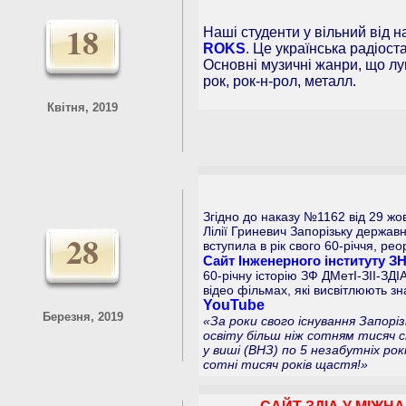
18
Наші студенти у вільний від 
ROKS
. Це українська радіост
Основні музичні жанри, що лун
рок, рок-н-рол, металл.
Квітня, 2019
Згідно до наказу №1162 від 29 жов
Лілії Гриневич Запорізьку держав
28
вступила в рік свого 60-річчя, ре
Сайт Інженерного інституту З
60-річну історію ЗФ ДМетІ-ЗІІ-ЗД
відео фільмах, які висвітлюють зн
YouTube
Березня, 2019
«За роки свого існування Запорі
освіту більш ніж сотням тисяч с
у виші (ВНЗ) по 5 незабутніх ро
сотні тисяч років щастя!»