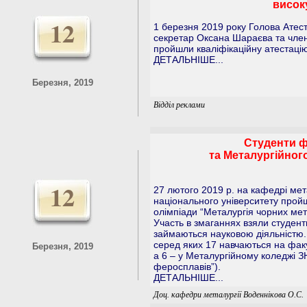
висок
12
1 березня 2019 року Голова Атеста
секретар Оксана Шараєва та член 
пройшли кваліфікаційну атестацію
ДЕТАЛЬНІШЕ...
Березня, 2019
Відділ реклами
Студенти ф
та Металургійного
12
27 лютого 2019 p. на кафедрі мета
національного університету пройш
олімпіади “Металургія чорних мета
Участь в змаганнях взяли студент
займаються науковою діяльністю.
серед яких 17 навчаються на факул
Березня, 2019
а 6 – у Металургійному коледжі ЗН
феросплавів”).
ДЕТАЛЬНІШЕ...
Доц. кафедри металургії Воденнікова О.С.