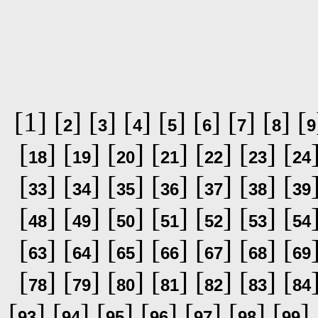
[1] [
] [
] [
] [
] [
] [
] [
] [
2
3
4
5
6
7
8
9
[
] [
] [
] [
] [
] [
] [
18
19
20
21
22
23
24
[
] [
] [
] [
] [
] [
] [
33
34
35
36
37
38
39
[
] [
] [
] [
] [
] [
] [
48
49
50
51
52
53
54
[
] [
] [
] [
] [
] [
] [
63
64
65
66
67
68
69
[
] [
] [
] [
] [
] [
] [
78
79
80
81
82
83
84
[
] [
] [
] [
] [
] [
] [
] 
93
94
95
96
97
98
99