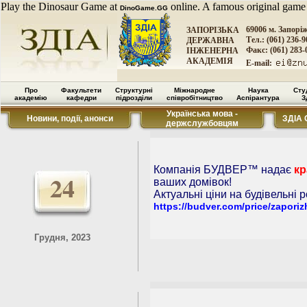
Play the Dinosaur Game at
online. A famous original game
DinoGame.GG
69006 м. Запорі
ЗАПОРІЗЬКА
Тел.: (061) 236-9
ДЕРЖАВНА
Факс: (061) 283-
ІНЖЕНЕРНА
АКАДЕМІЯ
E-mail:
Про
Факультети
Структурні
Міжнародне
Наука
Сту
академію
кафедри
підрозділи
співробітництво
Аспірантура
З
Українська мова -
Новини, події, анонси
ЗДІА 
держслужбовцям
Компанія БУДВЕР™ надає
к
24
ваших домівок!
Актуальні ціни на будівельні 
https://budver.com/price/zapori
Грудня, 2023