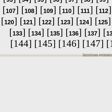
[
] [
] [
] [
] [
] [
]
107
108
109
110
111
112
[
] [
] [
] [
] [
] [
]
120
121
122
123
124
125
[
] [
] [
] [
] [
] [
133
134
135
136
137
1
[144] [145] [146] [147] 
Запорізька державн