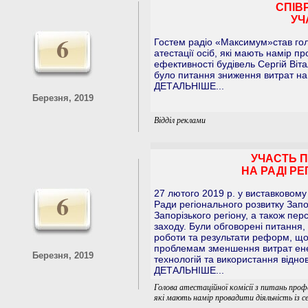
СПІВ
УЧ
6
Гостем радіо «Максимум»став голо
атестації осіб, які мають намір пр
ефективності будівель Сергій Ві
було питання зниження витрат на
ДЕТАЛЬНІШЕ...
Березня, 2019
Відділ реклами
УЧАСТЬ П
НА РАДІ Р
6
27 лютого 2019 p. у виставковому
Ради регіонального розвитку Запор
Запорізького регіону, а також пе
заходу. Були обговорені питання, 
роботи та результати реформ, що 
проблемам зменшення витрат ене
Березня, 2019
технологій та використання відно
ДЕТАЛЬНІШЕ...
Голова атестаційної комісії з питань профе
які мають намір провадити діяльність із с