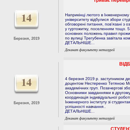
Триває перевір
14
Наприкінці лютого в Інженерному 
університету відбулися збори студ
обговорені питання, пов’язані з
у гуртожитку, поселенням тощо. 5
основних положень правил прожив
по вулиці Трегубенка завітала комі
Березня, 2019
ДЕТАЛЬНІШЕ...
Деканат факультету металургії
ВІД
14
4 березня 2019 р. заступником де
доцентом Нестеренко Тетяною Ми
академічних груп. Позачергові зб
Основними завданнями в другому 
координація індивідуальної роботи
Інженерного інституту зі студента
Березня, 2019
успішності навчання..
ДЕТАЛЬНІШЕ...
Деканат факультету металургії
СТУДЕНТ