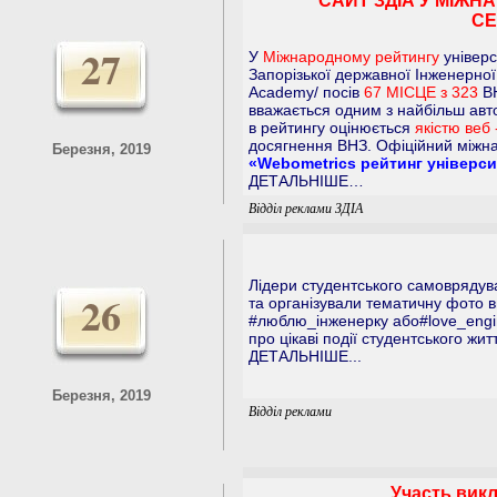
САЙТ ЗДІА У МІЖН
СЕ
27
У
Міжнародному рейтингу
універс
Запорiзької державної Iнженерної 
Academy/ посів
67 МІСЦЕ з 323
ВН
вважається одним з найбільш авт
в рейтингу оцінюється
якістю веб 
досягнення ВНЗ. Офіційний міжн
Березня, 2019
«Webometrics рейтинг універси
ДЕТАЛЬНІШЕ…
Відділ реклами ЗДІА
Лідери студентського самоврядува
26
та організували тематичну фото в
#люблю_інженерку або#love_engin
про цікаві події студентського жит
ДЕТАЛЬНІШЕ...
Березня, 2019
Відділ реклами
Участь вик